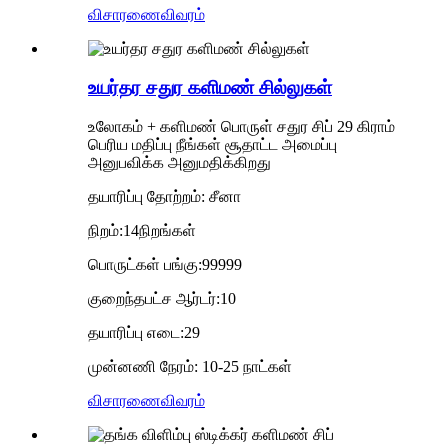
விசாரணை
விவரம்
உயர்தர சதுர களிமண் சில்லுகள்
உலோகம் + களிமண் பொருள் சதுர சிப் 29 கிராம்
பெரிய மதிப்பு நீங்கள் சூதாட்ட அமைப்பு
அனுபவிக்க அனுமதிக்கிறது
தயாரிப்பு தோற்றம்: சீனா
நிறம்:1
4
நிறங்கள்
பொருட்கள் பங்கு:99999
குறைந்தபட்ச ஆர்டர்:
10
தயாரிப்பு எடை:
29
முன்னணி நேரம்: 10-25 நாட்கள்
விசாரணை
விவரம்