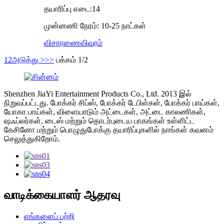
தயாரிப்பு எடை:14
முன்னணி நேரம்: 10-25 நாட்கள்
விசாரணை
விவரம்
1
2
அடுத்து >
>>
பக்கம் 1/2
Shenzhen JiaYi Entertainment Products Co., Ltd. 2013 இல்
நிறுவப்பட்டது. போக்கர் சிப்ஸ், போக்கர் டேபிள்கள், போக்கர் பாய்கள்,
யோகா பாய்கள், விளையாடும் அட்டைகள், அட்டை காலணிகள்,
ஷஃப்லர்கள், டைஸ் மற்றும் தொடர்புடைய பாகங்கள் உள்ளிட்ட
கேசினோ மற்றும் பொழுதுபோக்கு தயாரிப்புகளில் நாங்கள் கவனம்
செலுத்துகிறோம்.
வாடிக்கையாளர் ஆதரவு
எங்களைப் பற்றி