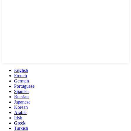
English
French
German
Portuguese
Spanish
Russian
Japanese
Korean
Arabic
Irish
Greek
Turkish