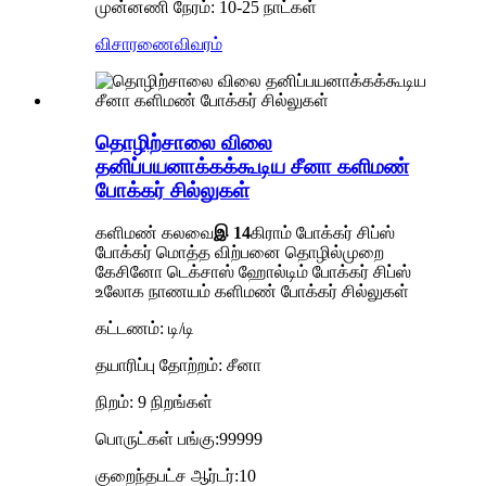
முன்னணி நேரம்: 10-25 நாட்கள்
விசாரணை
விவரம்
தொழிற்சாலை விலை
தனிப்பயனாக்கக்கூடிய சீனா களிமண்
போக்கர் சில்லுகள்
களிமண் கலவை
இ 14
கிராம் போக்கர் சிப்ஸ்
போக்கர் மொத்த விற்பனை தொழில்முறை
கேசினோ டெக்சாஸ் ஹோல்டிம் போக்கர் சிப்ஸ்
உலோக நாணயம் களிமண் போக்கர் சில்லுகள்
கட்டணம்: டி/டி
தயாரிப்பு தோற்றம்: சீனா
நிறம்: 9 நிறங்கள்
பொருட்கள் பங்கு:99999
குறைந்தபட்ச ஆர்டர்:10