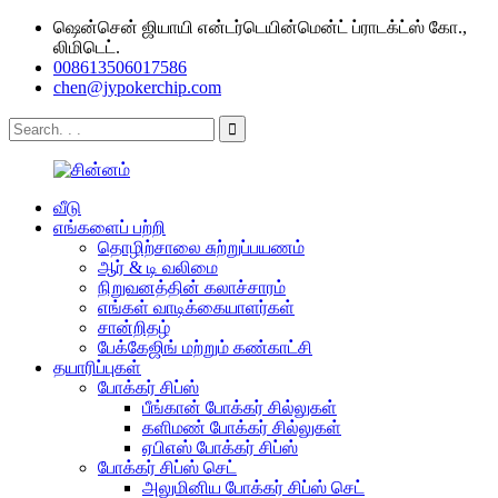
ஷென்சென் ஜியாயி என்டர்டெயின்மென்ட் ப்ராடக்ட்ஸ் கோ.,
லிமிடெட்.
008613506017586
chen@jypokerchip.com
வீடு
எங்களைப் பற்றி
தொழிற்சாலை சுற்றுப்பயணம்
ஆர் & டி வலிமை
நிறுவனத்தின் கலாச்சாரம்
எங்கள் வாடிக்கையாளர்கள்
சான்றிதழ்
பேக்கேஜிங் மற்றும் கண்காட்சி
தயாரிப்புகள்
போக்கர் சிப்ஸ்
பீங்கான் போக்கர் சில்லுகள்
களிமண் போக்கர் சில்லுகள்
ஏபிஎஸ் போக்கர் சிப்ஸ்
போக்கர் சிப்ஸ் செட்
அலுமினிய போக்கர் சிப்ஸ் செட்