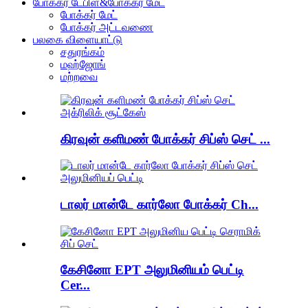
போக்கர் டேபிள்&போக்கர் மேட்
போக்கர் மேட்
போக்கர் அட்டவணை
பலகை விளையாட்டு
சதுரங்கம்
மஹ்ஜோங்
மற்றவை
கிரவுன் களிமண் போக்கர் சிப்ஸ் செட் ...
டாலர் மான்டே கார்லோ போக்கர் Ch...
கேசினோ EPT அலுமினியம் பெட்டி
Cer...