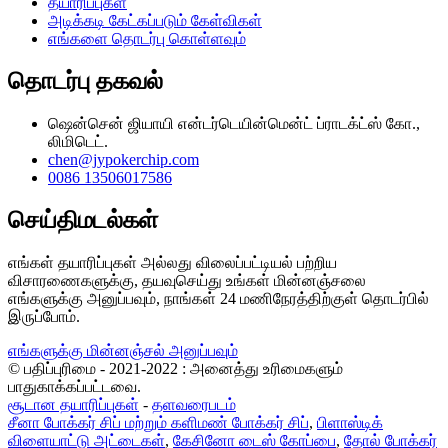
தயாரிப்புகள்
அடிக்கடி கேட்கப்படும் கேள்விகள்
எங்களை தொடர்பு கொள்ளவும்
தொடர்பு தகவல்
ஷென்சென் ஜியாயி என்டர்டெயின்மென்ட் ப்ராடக்ட்ஸ் கோ.,
லிமிடெட்.
chen@jypokerchip.com
0086 13506017586
செய்திமடல்கள்
எங்கள் தயாரிப்புகள் அல்லது விலைப்பட்டியல் பற்றிய
விசாரணைகளுக்கு, தயவுசெய்து உங்கள் மின்னஞ்சலை
எங்களுக்கு அனுப்பவும், நாங்கள் 24 மணிநேரத்திற்குள் தொடர்பில்
இருப்போம்.
எங்களுக்கு மின்னஞ்சல் அனுப்பவும்
© பதிப்புரிமை - 2021-2022 : அனைத்து உரிமைகளும்
பாதுகாக்கப்பட்டவை.
சூடான தயாரிப்புகள்
-
தளவரைபடம்
சீனா போக்கர் சிப் மற்றும் களிமண் போக்கர் சிப்
,
பிளாஸ்டிக்
விளையாட்டு அட்டைகள்
,
கேசினோ டைஸ் கோப்பை
,
தோல் போக்கர்