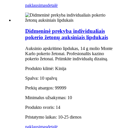
paklausimas
detalė
Didmeninė prekyba individualiais
pokerio žetonų auksiniais lipdukais
Auksinio apskritimo lipdukas, 14 g molio Monte
Karlo pokerio žetonai. Profesionalūs kazino
pokerio žetonai. Priimkite individualų dizainą.
Produkto kilmė: Kinija
Spalva: 10 spalvų
Prekių atsargos: 99999
Minimalus užsakymas: 10
Produkto svoris: 14
Pristatymo laikas: 10-25 dienos
paklausimas
detalė