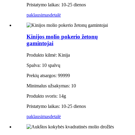
Pristatymo laikas: 10-25 dienos
paklausimas
detalė
Kinijos molio pokerio žetonų
gamintojai
Produkto kilmė: Kinija
Spalva: 10 spalvų
Prekių atsargos: 99999
Minimalus užsakymas: 10
Produkto svoris: 14g
Pristatymo laikas: 10-25 dienos
paklausimas
detalė