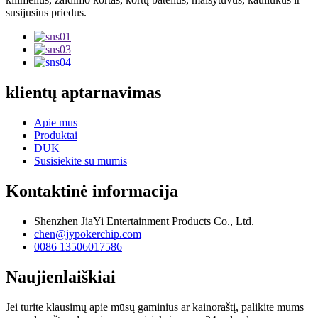
susijusius priedus.
klientų aptarnavimas
Apie mus
Produktai
DUK
Susisiekite su mumis
Kontaktinė informacija
Shenzhen JiaYi Entertainment Products Co., Ltd.
chen@jypokerchip.com
0086 13506017586
Naujienlaiškiai
Jei turite klausimų apie mūsų gaminius ar kainoraštį, palikite mums