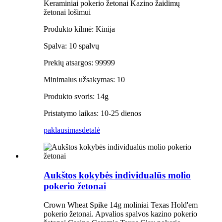
Keraminiai pokerio žetonai Kazino žaidimų
žetonai lošimui
Produkto kilmė: Kinija
Spalva: 10 spalvų
Prekių atsargos: 99999
Minimalus užsakymas: 10
Produkto svoris: 14g
Pristatymo laikas: 10-25 dienos
paklausimas
detalė
Aukštos kokybės individualūs molio
pokerio žetonai
Crown Wheat Spike 14g moliniai Texas Hold'em
pokerio žetonai. Apvalios spalvos kazino pokerio