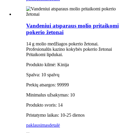
Vandeniui atsparaus molio pritaikomi
pokerio žetonai
14 g molio medžiagos pokerio žetonai.
Profesionalūs kazino kokybės pokerio žetonai
Pritaikomi lipdukai.
Produkto kilmė: Kinija
Spalva: 10 spalvų
Prekių atsargos: 99999
Minimalus užsakymas: 10
Produkto svoris: 14
Pristatymo laikas: 10-25 dienos
paklausimas
detalė