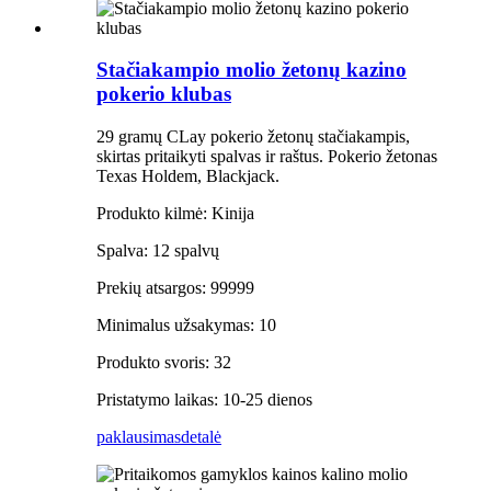
Stačiakampio molio žetonų kazino
pokerio klubas
29 gramų CLay pokerio žetonų stačiakampis,
skirtas pritaikyti spalvas ir raštus. Pokerio žetonas
Texas Holdem, Blackjack.
Produkto kilmė: Kinija
Spalva: 12 spalvų
Prekių atsargos: 99999
Minimalus užsakymas: 10
Produkto svoris: 32
Pristatymo laikas: 10-25 dienos
paklausimas
detalė