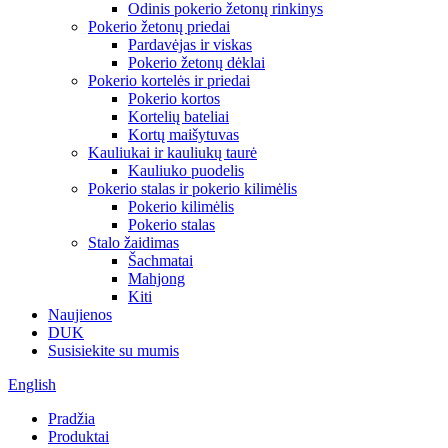
Odinis pokerio žetonų rinkinys
Pokerio žetonų priedai
Pardavėjas ir viskas
Pokerio žetonų dėklai
Pokerio kortelės ir priedai
Pokerio kortos
Kortelių bateliai
Kortų maišytuvas
Kauliukai ir kauliukų taurė
Kauliuko puodelis
Pokerio stalas ir pokerio kilimėlis
Pokerio kilimėlis
Pokerio stalas
Stalo žaidimas
Šachmatai
Mahjong
Kiti
Naujienos
DUK
Susisiekite su mumis
English
Pradžia
Produktai