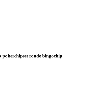
 pokerchipset ronde bingochip