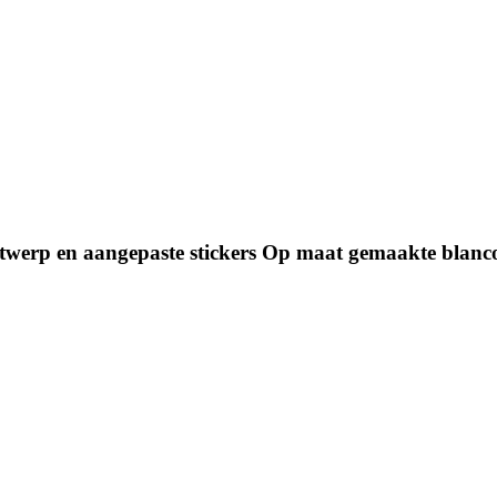
twerp en aangepaste stickers
Op maat gemaakte blanco