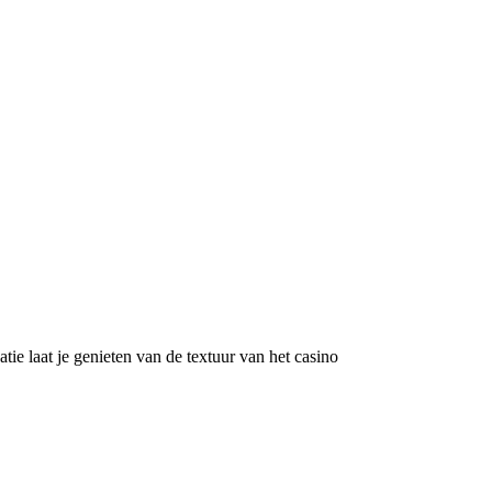
tie laat je genieten van de textuur van het casino