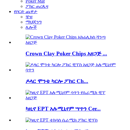
Poker Mat
ፖከር ጠረጴዛ
የቦርድ ጨዋታ
ቼዝ
ማህጆንግ
ሌሎች
Crown Clay Poker Chips አዘጋጅ ...
ዶላር ሞንቴ ካርሎ ፖከር Ch...
ካዚኖ EPT አሉሚኒየም ሣጥን Cer...