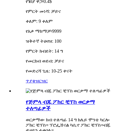
የገበያ ዋጋ፡0.4$
የምርት መነሻ: ቻይና
ቀለም: 9 ቀለም
የእቃ ማከማቻ፡9999
ዝቅተኛ ትዕዛዝ: 100
የምርት ክብደት: 14 ግ
የመርከብ ወደብ: ቻይና
የመድረሻ ጊዜ: 10-25 ቀናት
ጥያቄ
ዝርዝር
የጅምላ ብጁ ፖከር ቺፕስ ወርቃማ
ተለጣፊዎች
ወርቃማው ክብ ተለጣፊ 14 ግ ክሌይ ሞንቴ ካርሎ
ፖከር ቺፕስ። ፕሮፌሽናል ካሲኖ ፖከር ቺፕስ።ብጁ
ዲዛይን ተቀበል።