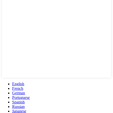
English
French
German
Portuguese
Spanish
Russian
Japanese