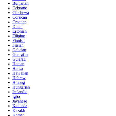
Bulgarian
Cebuano
Chichewa
Corsican
Croatian
Dutch
Estonian
Filipino
Finnish
Frisian
Galician
Georgian
Gujarati
Haitian
Hausa
Hawaiian
Hebrew
Hmong
Hungarian
Icelandic
Igbo
Javanese
Kannada
Kazakh
Khmer