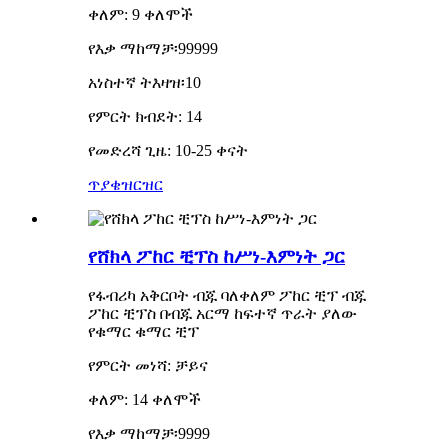
ቀለም: 9 ቀለሞች
የእቃ ማከማቻ፡99999
አነስተኛ ትእዛዝ፡10
የምርት ክብደት: 14
የመድረሻ ጊዜ: 10-25 ቀናት
ጥያቄ
ዝርዝር
የሸክላ ፖከር ቺፕስ ከሥነ-እምነት ጋር
የፋብሪካ አቅርቦት ብጁ ባለቀለም ፖከር ቺፕ ብጁ
ፖከር ቺፕስ በብጁ አርማ ከፍተኛ ጥራት ያለው
የቁማር ቁማር ቺፕ
የምርት መነሻ: ቻይና
ቀለም: 14 ቀለሞች
የእቃ ማከማቻ፡9999