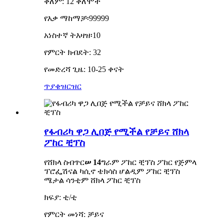
ቀለም: 12 ቀለሞች
የእቃ ማከማቻ፡99999
አነስተኛ ትእዛዝ፡10
የምርት ክብደት: 32
የመድረሻ ጊዜ: 10-25 ቀናት
ጥያቄ
ዝርዝር
የፋብሪካ ዋጋ ሊበጅ የሚችል የቻይና ሸክላ
ፖከር ቺፕስ
የሸክላ ስብጥር
ሠ 14
ግራም ፖከር ቺፕስ ፖከር የጅምላ
ፕሮፌሽናል ካሲኖ ቴክሳስ ሆልዲም ፖከር ቺፕስ
ሜታል ሳንቲም ሸክላ ፖከር ቺፕስ
ክፍያ: ቲ/ቲ
የምርት መነሻ: ቻይና