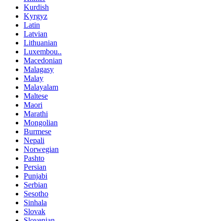
Kurdish
Kyrgyz
Latin
Latvian
Lithuanian
Luxembou..
Macedonian
Malagasy
Malay
Malayalam
Maltese
Maori
Marathi
Mongolian
Burmese
Nepali
Norwegian
Pashto
Persian
Punjabi
Serbian
Sesotho
Sinhala
Slovak
Slovenian