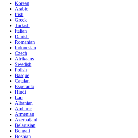
Korean
Arabic
Irish
Greek
Turkish
Italian
Danish
Romanian
Indonesian
Czech
Afrikaans
Swedish
Polish
Basque
Catalan
Esperanto
Hindi
Lao
Albanian
Amharic
Armenian
Azerbaijani
Belarusian
Bengali
Bosnian