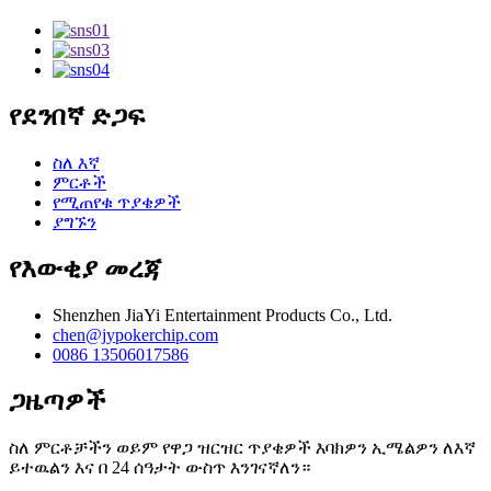
የደንበኛ ድጋፍ
ስለ እኛ
ምርቶች
የሚጠየቁ ጥያቄዎች
ያግኙን
የእውቂያ መረጃ
Shenzhen JiaYi Entertainment Products Co., Ltd.
chen@jypokerchip.com
0086 13506017586
ጋዜጣዎች
ስለ ምርቶቻችን ወይም የዋጋ ዝርዝር ጥያቄዎች እባክዎን ኢሜልዎን ለእኛ
ይተዉልን እና በ 24 ሰዓታት ውስጥ እንገናኛለን።