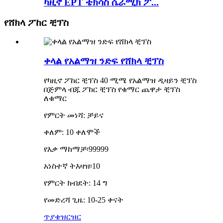
ካዚኖ EPT ቴክሳስ ሴራሚክ ፖ...
የሸክላ ፖከር ቺፕስ
ቀላል የአልማዝ ንድፍ የሸክላ ቺፕስ
የካዚኖ ፖከር ቺፕስ 40 ሚሜ የአልማዝ ዲዛይን ቺፕስ
በጅምላ ብጁ ፖከር ቺፕስ የቁማር ጨዋታ ቺፕስ
ለቁማር
የምርት መነሻ: ቻይና
ቀለም: 10 ቀለሞች
የእቃ ማከማቻ፡99999
አነስተኛ ትእዛዝ፡10
የምርት ክብደት: 14 ግ
የመድረሻ ጊዜ: 10-25 ቀናት
ጥያቄ
ዝርዝር