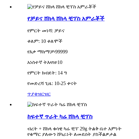
የቻይና ሸክላ ሸክላ ቺፕስ አምራቾች
የምርት መነሻ: ቻይና
ቀለም: 10 ቀለሞች
የእቃ ማከማቻ፡99999
አነስተኛ ትእዛዝ፡10
የምርት ክብደት: 14 ግ
የመድረሻ ጊዜ: 10-25 ቀናት
ጥያቄ
ዝርዝር
ከፍተኛ ጥራት ካሬ ሸክላ ቺፕስ
ብረት + ሸክላ ቁሳዊ ካሬ ቺፕ 29g ትልቅ ቤተ እምነት
የቁማር ያለውን ሸካራነት ለመደሰት ያስችልዎታል