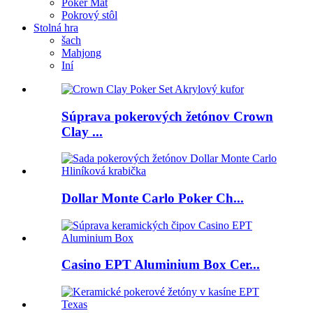
Poker Mat
Pokrový stôl
Stolná hra
šach
Mahjong
Iní
Súprava pokerových žetónov Crown
Clay ...
Dollar Monte Carlo Poker Ch...
Casino EPT Aluminium Box Cer...