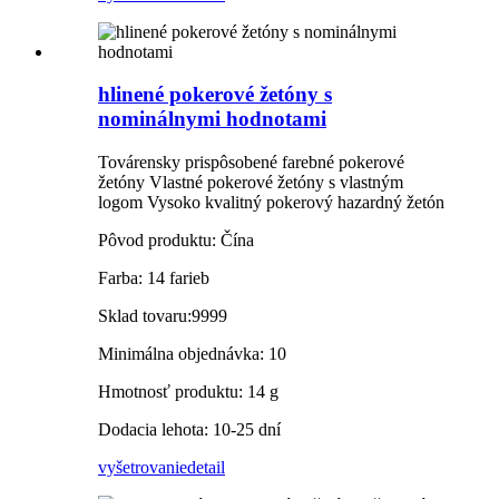
hlinené pokerové žetóny s
nominálnymi hodnotami
Továrensky prispôsobené farebné pokerové
žetóny Vlastné pokerové žetóny s vlastným
logom Vysoko kvalitný pokerový hazardný žetón
Pôvod produktu: Čína
Farba: 14 farieb
Sklad tovaru:9999
Minimálna objednávka: 10
Hmotnosť produktu: 14 g
Dodacia lehota: 10-25 dní
vyšetrovanie
detail