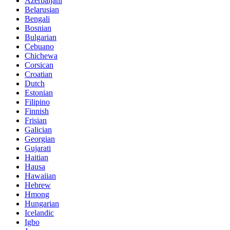
Azerbaijani
Belarusian
Bengali
Bosnian
Bulgarian
Cebuano
Chichewa
Corsican
Croatian
Dutch
Estonian
Filipino
Finnish
Frisian
Galician
Georgian
Gujarati
Haitian
Hausa
Hawaiian
Hebrew
Hmong
Hungarian
Icelandic
Igbo