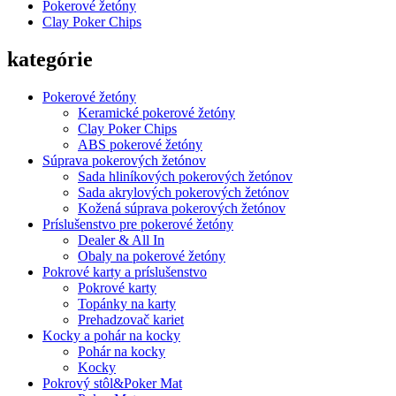
Pokerové žetóny
Clay Poker Chips
kategórie
Pokerové žetóny
Keramické pokerové žetóny
Clay Poker Chips
ABS pokerové žetóny
Súprava pokerových žetónov
Sada hliníkových pokerových žetónov
Sada akrylových pokerových žetónov
Kožená súprava pokerových žetónov
Príslušenstvo pre pokerové žetóny
Dealer & All In
Obaly na pokerové žetóny
Pokrové karty a príslušenstvo
Pokrové karty
Topánky na karty
Prehadzovač kariet
Kocky a pohár na kocky
Pohár na kocky
Kocky
Pokrový stôl&Poker Mat