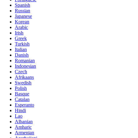
Spanish
Russian
Japanese
Korean
Arabic
Irish
Greek
Turkish
Italian
Danish
Romanian
Indonesian
Czech
Afrikaans
Swedish
Polish
Basque
Catalan
Esperanto
Hindi
Lao
Albanian
Amharic
Armenian