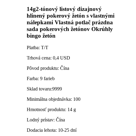
14
g
2-tónový listový dizajnový
hlinený pokerový žetón s vlastnými
nálepkami
Vlastná potlač prázdna
sada pokerových žetónov Okrúhly
bingo žetón
Platba: T/T
Trhová cena: 0,4 USD
Pôvod produktu: Čína
Farba: 9 farieb
Sklad tovaru:9999
Minimálna objednávka: 100
Hmotnosť produktu: 14 g
Lodný prístav: Čína
Dodacia lehota: 10-25 dní