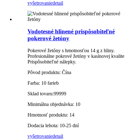
vyšetrovanie
detail
Vodotesné hlinené prispôsobiteľné
pokerové žetóny
Pokerové žetóny s hmotnosťou 14 g z hliny.
Profesionálne pokrové žetóny v kasínovej kvalite
Prispôsobiteľné nálepky.
Pôvod produktu: Čína
Farba: 10 farieb
Sklad tovaru:99999
Minimálna objednávka: 10
Hmotnosť produktu: 14
Dodacia lehota: 10-25 dní
vyšetrovanie
detail