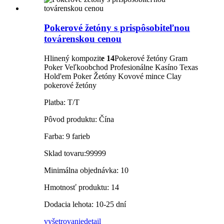
Pokerové žetóny s prispôsobiteľnou
továrenskou cenou
Hlinený kompozit
e 14
Pokerové žetóny Gram
Poker Veľkoobchod Profesionálne Kasíno Texas
Hold'em Poker Žetóny Kovové mince Clay
pokerové žetóny
Platba: T/T
Pôvod produktu: Čína
Farba: 9 farieb
Sklad tovaru:99999
Minimálna objednávka: 10
Hmotnosť produktu: 14
Dodacia lehota: 10-25 dní
vyšetrovanie
detail