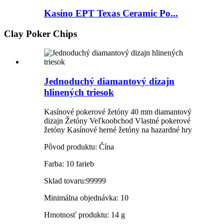
Kasíno EPT Texas Ceramic Po...
Clay Poker Chips
Jednoduchý diamantový dizajn
hlinených triesok
Kasínové pokerové žetóny 40 mm diamantový
dizajn Žetóny Veľkoobchod Vlastné pokerové
žetóny Kasínové herné žetóny na hazardné hry
Pôvod produktu: Čína
Farba: 10 farieb
Sklad tovaru:99999
Minimálna objednávka: 10
Hmotnosť produktu: 14 g