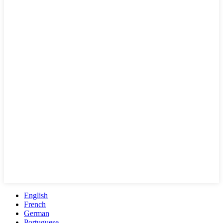
English
French
German
Portuguese