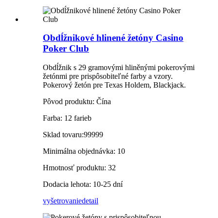
Obdĺžnikové hlinené žetóny Casino
Poker Club
Obdĺžnik s 29 gramovými hliněnými pokerovými
žetónmi pre prispôsobiteľné farby a vzory.
Pokerový žetón pre Texas Holdem, Blackjack.
Pôvod produktu: Čína
Farba: 12 farieb
Sklad tovaru:99999
Minimálna objednávka: 10
Hmotnosť produktu: 32
Dodacia lehota: 10-25 dní
vyšetrovanie
detail