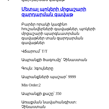
Մետալ պոկերի մրցաշարի
զարդարման գավաթ
Բարձր որակի կազինո
հուշանվերների գավաթներ, պոկերի
մրցաշարի պարգևատրման
գավաթներ տան զարդարման
գավաթներ
Վճարում՝ T/T
Ապրանքի ծագումը` Չինաստան
Գույն: 3
գույները
Ապրանքների պաշար՝ 9999
Min Order:2
Ապրանքի քաշը՝ 350
Առաքման նավահանգիստ:
Չինաստան