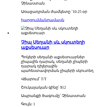
Չինաստան
Առաջադրման ժամկետը `10-25 օր
հարցում
մանրամասն
Չիպ Սեղանի սև սկուտեղի
աքսեսուար
Պոկերի սեղանի աքսեսուարներ
չիպային դարակ, սեղանի չիպերի
դարակ դիլերային
պահեստավորման չիպերի սկուտեղ
Վճարում՝ T/T
Շուկայական գինը՝ $12
Ապրանքի ծագումը` Չինաստան
Գույն: 1