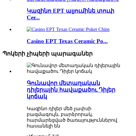
Կազինո EPT ալյումինե տուփ
Cer...
Casino EPT Texas Ceramic Po...
Պոկերի չիպերի պարագաներ
Գունավոր մետաղական
դիլերային հավաքածու Դիլեր
կոճակ
Կազինո դիլեր մեծ չափսի
բազմագույն, բարձրորակ,
հարմարեցված ծառայություններով
հասանելի են