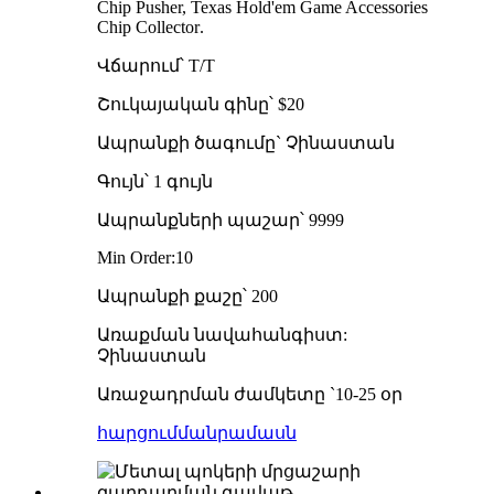
Chip Pusher, Texas Hold'em Game Accessories
Chip Collector
.
Վճարում՝ T/T
Շուկայական գինը՝ $20
Ապրանքի ծագումը` Չինաստան
Գույն՝ 1 գույն
Ապրանքների պաշար՝ 9999
Min Order:10
Ապրանքի քաշը՝ 200
Առաքման նավահանգիստ:
Չինաստան
Առաջադրման ժամկետը `10-25 օր
հարցում
մանրամասն