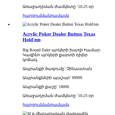
Առաջադրման ժամկետը `10-25 օր
հարցում
մանրամասն
Acrylic Poker Dealer Button Texas
Hold'em
Big Round Daler պոկերի խաղի համար.
Կազինո պոկերի քարտի դիլեր
կոճակ.
Ապրանքի ծագումը` Չինաստան
Ապրանքների պաշար՝ 99999
Ապրանքի քաշը` 18000
Առաջադրման ժամկետը `10-25 օր
հարցում
մանրամասն