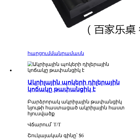
հարցում
մանրամասն
Ակրիլային պոկերի դիլերային
կոճակը թափանցիկ է
Բարձրորակ ակրիլային թափանցիկ
նյութի հաստացած ակրիլային հաստ
հյուսվածք
Վճարում՝ T/T
Շուկայական գինը՝ $6