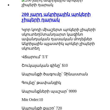
200 յարդ ակրիլային պոկերի
չիպերի դարակ
Կլոր կոդի միաշերտ պոկերի չիպերի
սկուտեղ
Ստանդարտ կազինո
ավանդական դասական մոդելներ
Ակրիլային պլաստիկ պոկեր չիպերի
սկուտեղ
Վճարում՝ T/T
Շուկայական գինը՝ $10
Ապրանքի ծագումը` Չինաստան
Գույնը՝ թափանցիկ
Ապրանքների պաշար՝ 9999
Min Order:10
Ապրանքի քաշը՝ 720