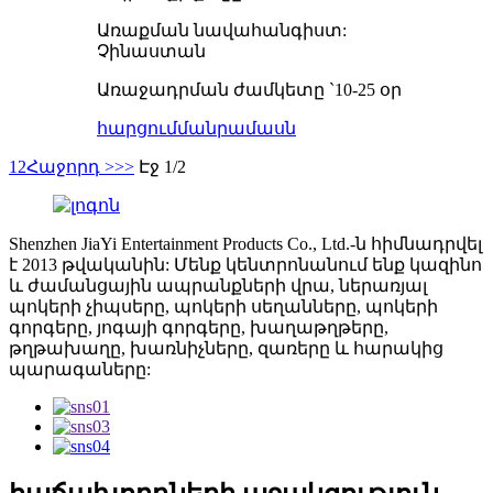
Առաքման նավահանգիստ:
Չինաստան
Առաջադրման ժամկետը `10-25 օր
հարցում
մանրամասն
1
2
Հաջորդ >
>>
Էջ 1/2
Shenzhen JiaYi Entertainment Products Co., Ltd.-ն հիմնադրվել
է 2013 թվականին: Մենք կենտրոնանում ենք կազինո
և ժամանցային ապրանքների վրա, ներառյալ
պոկերի չիպսերը, պոկերի սեղանները, պոկերի
գորգերը, յոգայի գորգերը, խաղաթղթերը,
թղթախաղը, խառնիչները, զառերը և հարակից
պարագաները: