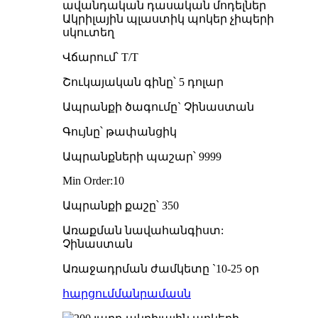
ավանդական դասական մոդելներ
Ակրիլային պլաստիկ պոկեր չիպերի
սկուտեղ
Վճարում՝ T/T
Շուկայական գինը՝ 5 դոլար
Ապրանքի ծագումը` Չինաստան
Գույնը՝ թափանցիկ
Ապրանքների պաշար՝ 9999
Min Order:10
Ապրանքի քաշը՝ 350
Առաքման նավահանգիստ:
Չինաստան
Առաջադրման ժամկետը `10-25 օր
հարցում
մանրամասն