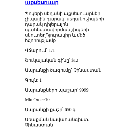
աքսեսուար
Պոկերի սեղանի աքսեսուարներ
չիպային դարակ, սեղանի չիպերի
դարակ դիլերային
պահեստավորման չիպերի
սկուտեղ
Դյուրակիր և մեծ
հզորությամբ
Վճարում՝ T/T
Շուկայական գինը՝ $12
Ապրանքի ծագումը` Չինաստան
Գույն: 1
Ապրանքների պաշար՝ 9999
Min Order:10
Ապրանքի քաշը՝ 650 գ
Առաքման նավահանգիստ:
Չինաստան