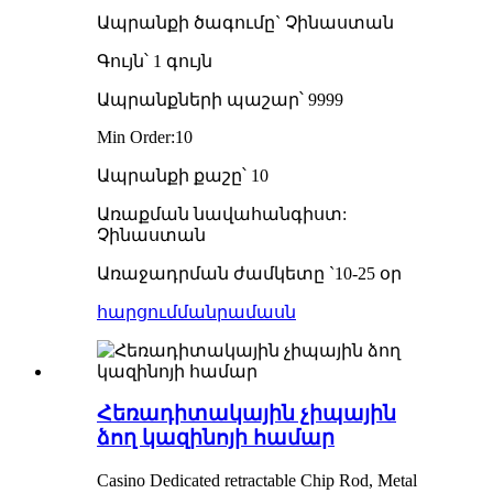
Ապրանքի ծագումը` Չինաստան
Գույն՝ 1 գույն
Ապրանքների պաշար՝ 9999
Min Order:10
Ապրանքի քաշը՝ 10
Առաքման նավահանգիստ:
Չինաստան
Առաջադրման ժամկետը `10-25 օր
հարցում
մանրամասն
Հեռադիտակային չիպային
ձող կազինոյի համար
Casino Dedicated retractable Chip Rod, Metal