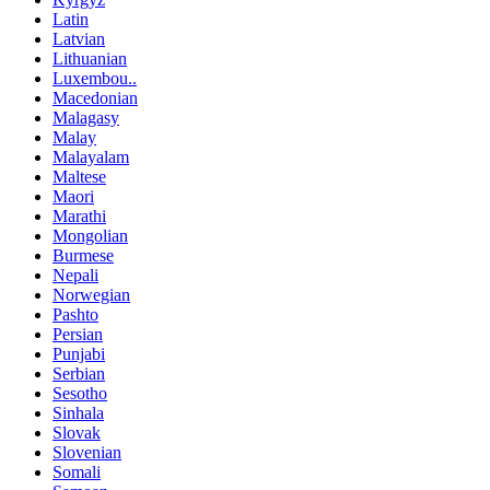
Latin
Latvian
Lithuanian
Luxembou..
Macedonian
Malagasy
Malay
Malayalam
Maltese
Maori
Marathi
Mongolian
Burmese
Nepali
Norwegian
Pashto
Persian
Punjabi
Serbian
Sesotho
Sinhala
Slovak
Slovenian
Somali