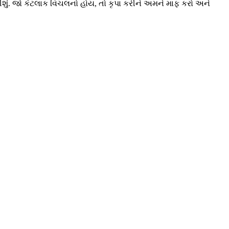
શું. જો કેટલાક વિચલનો હોય, તો કૃપા કરીને અમને માફ કરો અને