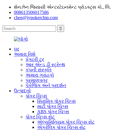
શેનઝેન જિયાયી એન્ટરટેઇનમેન્ટ પ્રોડક્ટ્સ કો., લિ.
008613506017586
chen@jypokerchip.com
ઘર
અમારા વિશે
ફેક્ટરી ટૂર
આર એન્ડ ડી સ્ટ્રેન્થ
કંપની સંસ્કૃતિ
અમારા ગ્રાહકો
પ્રમાણપત્ર
પેકેજિંગ અને પ્રદર્શન
ઉત્પાદનો
પોકર ચિપ્સ
સિરામિક પોકર ચિપ્સ
માટી પોકર ચિપ્સ
ABS પોકર ચિપ્સ
પોકર ચિપ્સ સેટ
એલ્યુમિનિયમ પોકર ચિપ્સ સેટ
એક્રેલિક પોકર ચિપ્સ સેટ