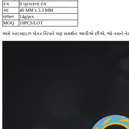
રંગ
9 પ્રકારના રંગ
કદ
40 MM x 3.3 MM
વજન
14g/pcs
MOQ
10PCS/LOT
અમે કસ્ટમાઇઝ પોકર ચિપને પણ સમર્થન આપીએ છીએ, જો તમને તેમાં ર