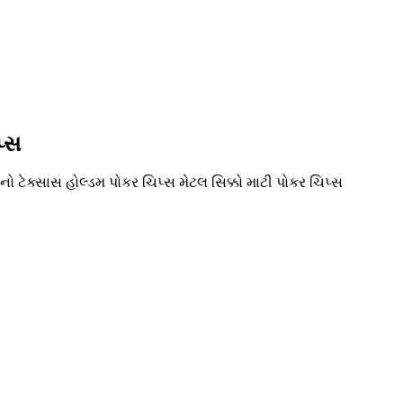
પ્સ
ો ટેક્સાસ હોલ્ડમ પોકર ચિપ્સ મેટલ સિક્કો માટી પોકર ચિપ્સ