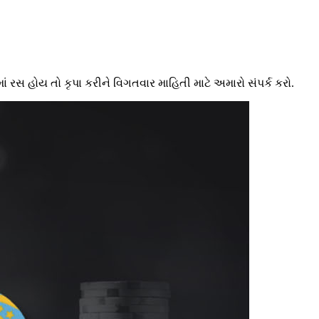
સ હોય તો કૃપા કરીને વિગતવાર માહિતી માટે અમારો સંપર્ક કરો.