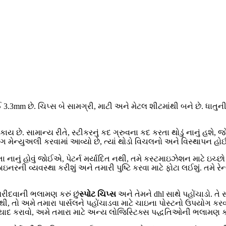
3.3mm છે. ચિપ્સ બે સામગ્રી, માટી અને મેટલ શીટમાંથી બને છે. ધાતુની 
શકાય છે. સામાન્ય રીતે, સ્ટીકરનું કદ ગ્રુવના કદ કરતા થોડું નાનું હશે, જ
 મેન્યુઅલી કરવામાં આવ્યો છે, ત્યાં થોડો વિચલનો અને વિસ્થાપન હોઈ
તા નાનું હોવું જોઈએ, પેટર્ન મર્યાદિત નથી, તમે કસ્ટમાઇઝેશન માટે ઇચ
િઝાઇનરની વ્યવસ્થા કરીશું અને તમારી પુષ્ટિ કરવા માટે ફોટા લઈશું. તમે રે
ખરીદવાની ભલામણ કરું છું
સ્પોટ ચિપ્સ
અને તેમને dhl સાથે પહોંચાડો. તે
 તો અમે તમારા પાર્સલને પહોંચાડવા માટે ચાઇના પોસ્ટનો ઉપયોગ કર
ે યાદ કરાવો, અમે તમારા માટે અન્ય લોજિસ્ટિક્સ પદ્ધતિઓની ભલામણ કર