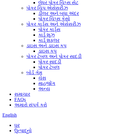
લેધર પોકર ચિપ્સ સેટ
પોકર ચિપ એસેસરીઝ
ડીલર અને બધા અંદર
પોકર ચિપ્સ કેસો
પોકર કાર્ડ્સ અને એસેસરીઝ
પોકર કાર્ડ્સ
કાર્ડ શૂઝ
કાર્ડ શફલર
ડાઇસ અને ડાઇસ કપ
ડાઇસ કપ
પોકર ટેબલ અને પોકર સાદડી
પોકર સાદડી
પોકર ટેબલ
બોર્ડ ગેમ
ચેસ
માહજોંગ
અન્ય
સમાચાર
FAQs
અમારો સંપર્ક કરો
English
ઘર
ઉત્પાદનો