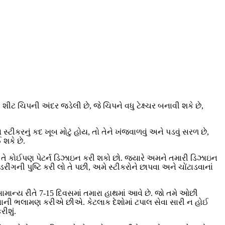
શીટ ચિપની અંદર જડેલી છે, જે ચિપને વધુ ટેક્ષ્ચર બનાવી શકે છે,
ો સ્ટીકરનું કદ ખૂબ મોટું હોય, તો તેને ખંજવાળવું અને પડવું સરળ છે,
 શકે છે.
્છો તે કોઈપણ પેટર્ન ડિઝાઇન કરી શકો છો. જ્યારે અમને તમારી ડિઝાઇન
ન્ડરીંગની પુષ્ટિ કરી લો તે પછી, અમે સ્ટીકરોને છાપવા અને ચોંટાડવાનાં
 સામાન્ય રીતે 7-15 દિવસમાં તમારા હાથમાં આવે છે. જો તમે ઓછી
વાની ભલામણ કરીએ છીએ. કેટલાક દેશોમાં ટપાલ સેવા સારી ન હોઈ
ીશું.