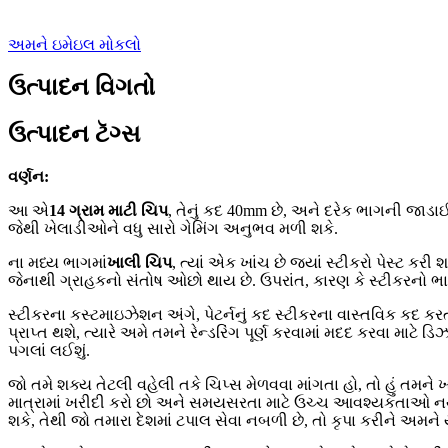
અમને ઇમેઇલ મોકલો
ઉત્પાદન વિગતો
ઉત્પાદન ટૅગ્સ
વર્ણન:
આ એ
14 ગ્રામ માટી ચિપ
, તેનું કદ 40mm છે, અને દરેક ભાગની જાડાઈ 
જેથી ખેલાડીઓને વધુ સારો ગેમિંગ અનુભવ મળી શકે.
ના મધ્ય ભાગમાં
ખાલી ચિપ
, ત્યાં એક ખાંચ છે જ્યાં સ્ટીકરો પેસ્ટ કરી 
જેનાથી ગ્રાહકનો સંતોષ ઓછો થાય છે. ઉપરાંત, કારણ કે સ્ટીકરનો ભાગ
સ્ટીકરના કસ્ટમાઇઝેશન અંગે, પેટર્નનું કદ સ્ટીકરના વાસ્તવિક કદ કર
પ્રાપ્ત થશે, ત્યારે અમે તમને રેન્ડરિંગ પૂર્ણ કરવામાં મદદ કરવા માટે ડ
પગલાં લઈશું.
જો તમે શક્ય તેટલી વહેલી તકે ચિપ્સ મેળવવા માંગતા હો, તો હું તમને 
માત્રામાં ખરીદી કરો છો અને સમયસરતા માટે ઉચ્ચ આવશ્યકતાઓ નથી,
શકે, તેથી જો તમારા દેશમાં ટપાલ સેવા નબળી છે, તો કૃપા કરીને અમન