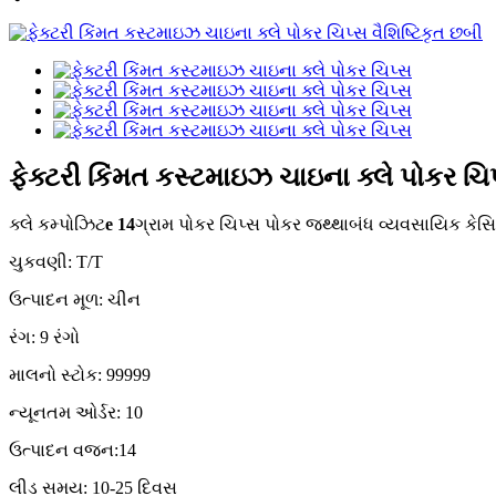
ફેક્ટરી કિંમત કસ્ટમાઇઝ ચાઇના ક્લે પોકર ચિ
ક્લે કમ્પોઝિટ
e 14
ગ્રામ પોકર ચિપ્સ પોકર જથ્થાબંધ વ્યવસાયિક કેસિન
ચુકવણી: T/T
ઉત્પાદન મૂળ: ચીન
રંગ: 9 રંગો
માલનો સ્ટોક: 99999
ન્યૂનતમ ઓર્ડર: 10
ઉત્પાદન વજન:14
લીડ સમય: 10-25 દિવસ