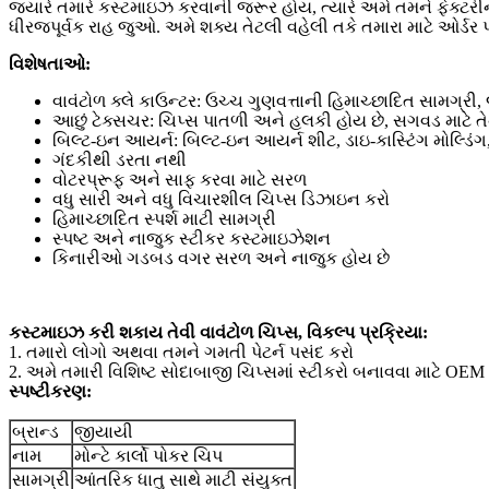
જ્યારે તમારે કસ્ટમાઇઝ કરવાની જરૂર હોય, ત્યારે અમે તમને ફેક્ટ
ધીરજપૂર્વક રાહ જુઓ. અમે શક્ય તેટલી વહેલી તકે તમારા માટે ઓર્ડર પૂર
વિશેષતાઓ:
વાવંટોળ ક્લે કાઉન્ટર: ઉચ્ચ ગુણવત્તાની હિમાચ્છાદિત સામગ્રી
આછું ટેક્સચર: ચિપ્સ પાતળી અને હલકી હોય છે, સગવડ માટે તેન
બિલ્ટ-ઇન આયર્ન: બિલ્ટ-ઇન આયર્ન શીટ, ડાઇ-કાસ્ટિંગ મોલ્ડિંગ
ગંદકીથી ડરતા નથી
વોટરપ્રૂફ અને સાફ કરવા માટે સરળ
વધુ સારી અને વધુ વિચારશીલ ચિપ્સ ડિઝાઇન કરો
હિમાચ્છાદિત સ્પર્શ માટી સામગ્રી
સ્પષ્ટ અને નાજુક સ્ટીકર કસ્ટમાઇઝેશન
કિનારીઓ ગડબડ વગર સરળ અને નાજુક હોય છે
કસ્ટમાઇઝ કરી શકાય તેવી વાવંટોળ ચિપ્સ, વિકલ્પ પ્રક્રિયા:
1. તમારો લોગો અથવા તમને ગમતી પેટર્ન પસંદ કરો
2. અમે તમારી વિશિષ્ટ સોદાબાજી ચિપ્સમાં સ્ટીકરો બનાવવા માટે 
સ્પષ્ટીકરણ:
બ્રાન્ડ
જીયાયી
નામ
મોન્ટે કાર્લો પોકર ચિપ
સામગ્રી
આંતરિક ધાતુ સાથે માટી સંયુક્ત