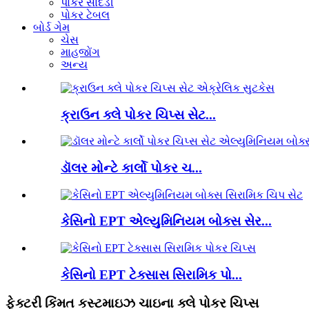
પોકર સાદડી
પોકર ટેબલ
બોર્ડ ગેમ
ચેસ
માહજોંગ
અન્ય
ક્રાઉન ક્લે પોકર ચિપ્સ સેટ...
ડૉલર મોન્ટે કાર્લો પોકર ચ...
કેસિનો EPT એલ્યુમિનિયમ બોક્સ સેર...
કેસિનો EPT ટેક્સાસ સિરામિક પો...
ફેક્ટરી કિંમત કસ્ટમાઇઝ ચાઇના ક્લે પોકર ચિપ્સ