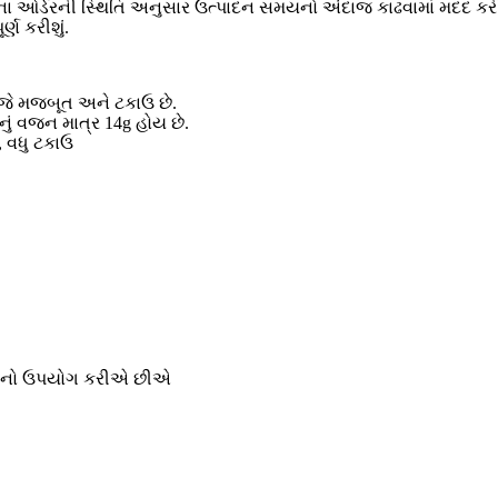
રીના ઓર્ડરની સ્થિતિ અનુસાર ઉત્પાદન સમયનો અંદાજ કાઢવામાં મદદ કરી
્ણ કરીશું.
, જે મજબૂત અને ટકાઉ છે.
ું વજન માત્ર 14g હોય છે.
, વધુ ટકાઉ
OEM નો ઉપયોગ કરીએ છીએ